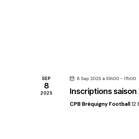
v
u
e
s
É
v
SEP
8 Sep 2025 à 10h00
-
17h00
8
Inscriptions saiso
2025
è
CPB Bréquigny Football
12 
n
e