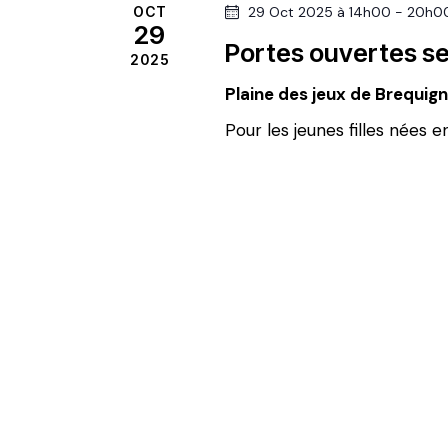
OCT
29 Oct 2025 à 14h00
-
20h0
h
.
n
29
R
Portes ouvertes se
n
2025
e
e
e
Plaine des jeux de Brequig
c
z
e
h
Pour les jeunes filles nées 
u
e
n
t
r
e
c
d
n
h
a
e
t
a
r
e
É
.
v
v
è
i
n
e