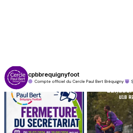
m
e
n
t
s
cpbbrequignyfoot
Compte officiel du Cercle Paul Bert Bréquigny