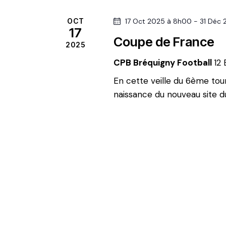
g
m
OCT
17 Oct 2025 à 8h00
-
31 Déc 
e
a
17
n
Coupe de France
2025
t
t
CPB Bréquigny Football
12 
s
p
En cette veille du 6ème tou
i
a
naissance du nouveau site d
r
o
m
n
o
t
d
-
c
e
l
é
.