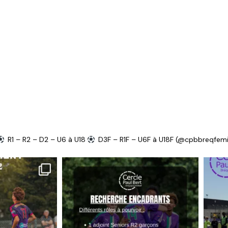
R1 – R2 – D2 – U6 à U18
D3F – R1F – U6F à U18F (@cpbbreqfemi