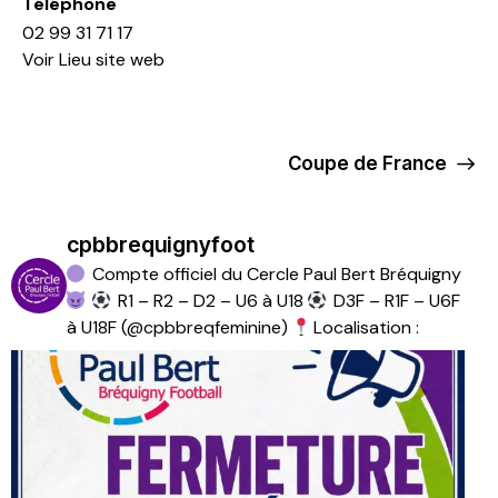
Téléphone
02 99 31 71 17
Voir Lieu site web
Coupe de France
cpbbrequignyfoot
Compte officiel du Cercle Paul Bert Bréquigny
R1 – R2 – D2 – U6 à U18
D3F – R1F – U6F
à U18F (@cpbbreqfeminine)
Localisation :