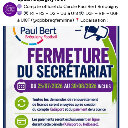
Compte officiel du Cercle Paul Bert Bréquigny
R1 – R2 – D2 – U6 à U18
D3F – R1F – U6F
à U18F (@cpbbreqfeminine)
Localisation :